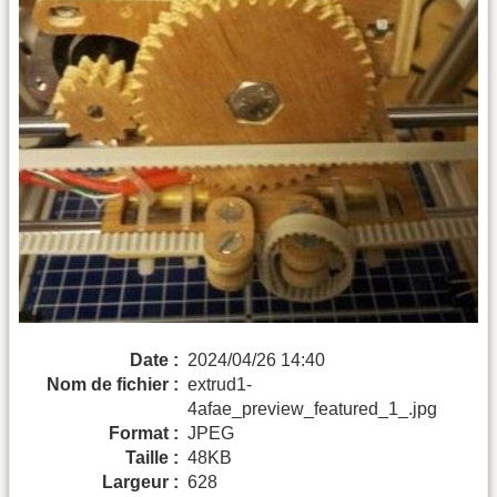
Date :
2024/04/26 14:40
Nom de fichier :
extrud1-
4afae_preview_featured_1_.jpg
Format :
JPEG
Taille :
48KB
Largeur :
628