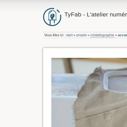
TyFab - L'atelier numér
Vous êtes ici :
start
»
projets
»
cristallographie
»
accue