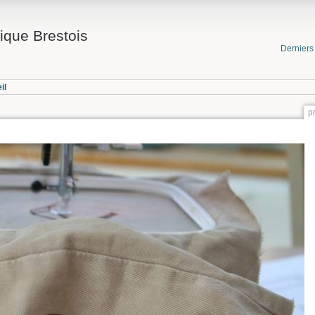
ique Brestois
Dernier
il
p