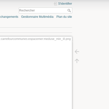
S'identifier
s changements
Gestionnaire Multimédia
Plan du site
ts:carrefourcommunes:espacemer:meduse_min_ill.png