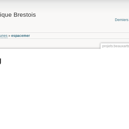
ique Brestois
Dernier
munes
»
espacemer
projets:beauxar
g