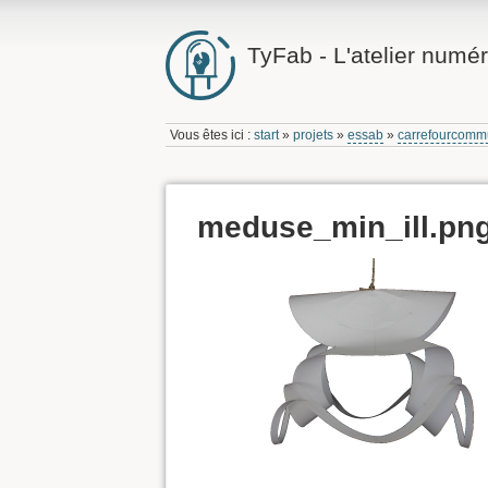
TyFab - L'atelier numér
Vous êtes ici :
start
»
projets
»
essab
»
carrefourcom
meduse_min_ill.pn