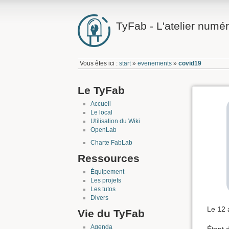
TyFab - L'atelier numér
Vous êtes ici :
start
»
evenements
»
covid19
Le TyFab
Accueil
Le local
Utilisation du Wiki
OpenLab
Charte FabLab
Ressources
Équipement
Les projets
Les tutos
Divers
Le 12 a
Vie du TyFab
Agenda
Étant 