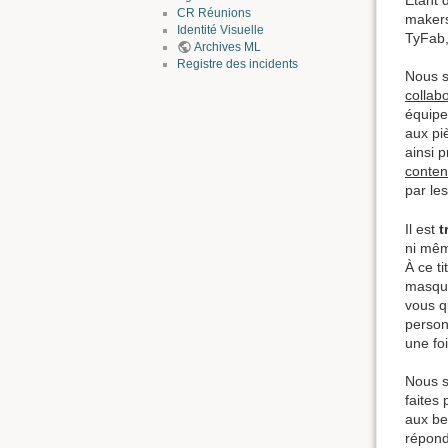
CR Réunions
makers
Identité Visuelle
TyFab, 
Archives ML
Registre des incidents
Nous s
collab
équipe
aux pi
ainsi 
conten
par le
Il est
t
ni mêm
À ce t
masque
vous q
person
une fo
Nous s
faites
aux be
répond