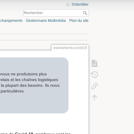
S'identifier
s changements
Gestionnaire Multimédia
Plan du site
evenements:covid19
, nous ne produisons plus
elais et les chaînes logistiques
la plupart des besoins. Ils nous
articulières.
démie de
Covid-19
, nombreux sont les