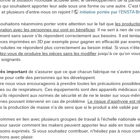
 qui souhaitent apporter leur aide sous une forme ou une autre. C'est
et plusieurs d'entre-nous on rejoint l'
initiative portée par l'ENSTA B
ouhaitons néanmoins porter votre attention sur le fait que
les producti
oration avec les personnes qui vont en bénéficier
. Il ne sert à rien de
ment sans savoir s'ils répondent correctement aux besoins. Il est tenta
èces imprimées en 3D par exemple pour gagner en efficacité par exemple
produites ne répondent plus correctement au besoin initial. Si vous n'êt
tez-vous de produire les pièces sans les modifier
jusqu'à ce qu'on vous
s soignants.
rès important
de s'assurer que ce que chacun fabrique ne s'avère pas 
e pour celle des personnes qui les développent.
itre nous vous encourageons à prendre toutes les précautions possibles
s ou de respirateurs. Ces équipements sont des appareils médicaux qu
u'ils répondent aux normes de sécurité et de ne le tester sur vous-mê
nes pouvant intervenir en cas de problème.
Le risque d'asphyxie est r
is la production de masse n'a de sens que si le produit a été validé par
ommes en lien avec plusieurs groupes de travail à l'échelle nationale e
 pour savoir comment les makers peuvent apporter leur aide en toute sé
soins exprimés. Si vous souhaitez contribuer, n'hésitez pas à nous con
rons avec plaisir.