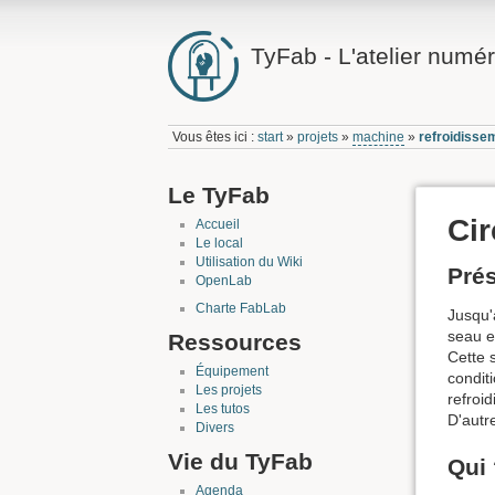
TyFab - L'atelier numér
Vous êtes ici :
start
»
projets
»
machine
»
refroidiss
Le TyFab
Cir
Accueil
Le local
Utilisation du Wiki
Prés
OpenLab
Charte FabLab
Jusqu'
seau e
Ressources
Cette s
Équipement
condit
Les projets
refroi
Les tutos
D'autr
Divers
Vie du TyFab
Qui
Agenda