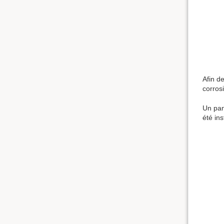
Afin de
corros
Un pan
été ins