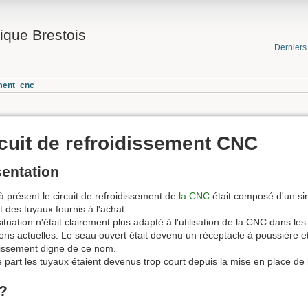
ique Brestois
Dernier
ement_cnc
cuit de refroidissement CNC
entation
à présent le circuit de refroidissement de
la CNC
était composé d'un si
t des tuyaux fournis à l'achat.
ituation n'était clairement plus adapté à l'utilisation de la CNC dans les
ions actuelles. Le seau ouvert était devenu un réceptacle à poussière e
dissement digne de ce nom.
e part les tuyaux étaient devenus trop court depuis la mise en place d
 ?