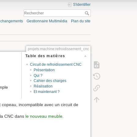
S'identifier
s changements
Gestionnaire Multimédia
Plan du site
projets:machine:refroidissement_cnc
Table des matières
Circuit de refroidissement CNC
Présentation
Qui ?
Cahier des charges
Réalisation
mple
Et maintenant ?
t copeau, incompatible avec un circuit de
e la CNC dans
le nouveau meuble
.