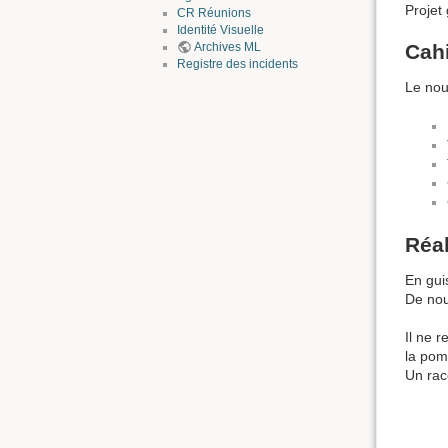
Projet
CR Réunions
Identité Visuelle
Archives ML
Cah
Registre des incidents
Le nou
Réal
En guis
De nou
Il ne 
la pom
Un rac